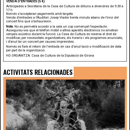
VENDA D'ENTRADES (5 €)
Anticipades a Secretaria de la Casa de Cultura de dilluns a divendres de 9.30 a
17 h
Només s'acceptaran pagaments amb targeta
Venda d’entrades a l’Auditori Josep Viader trenta minuts abans de l’inici del
concert fins que s’exhaureixin.
Nota:
No es permetrà accedir a la sala un cop començat l’espectacle.
Assegureu-vos que el telèfon mòbil o altres aparells electrònics no emetran
senyals acústics durant la funció. La Casa de Cultura es reserva el dret de
modificar, per necessitats organitzatives, els horaris i els programes anunciats,
i d’anul·lar un concert per causes imprevistes.
Només es farà el retorn de l'entrada en cas d'anul·lació o modificació de data
per part de la organització.
HO ORGANITZA: Casa de Cultura de la Diputació de Girona
ACTIVITATS RELACIONADES