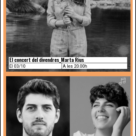
El concert del divendres_Marta Rius
El 03/10
A les 20.00h