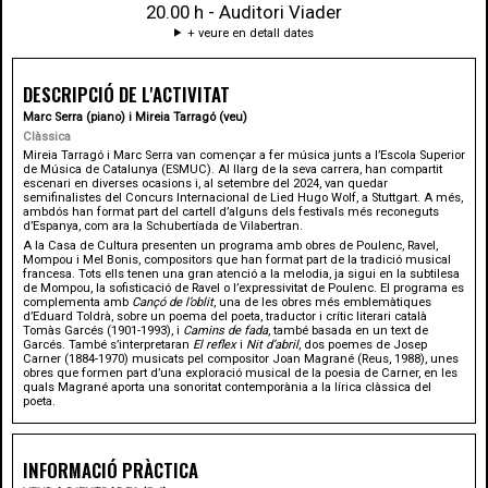
20.00 h - Auditori Viader
+ veure en detall dates
DESCRIPCIÓ DE L'ACTIVITAT
Marc Serra (piano) i Mireia Tarragó (veu)
Clàssica
Mireia Tarragó i Marc Serra van començar a fer música junts a l’Escola Superior
de Música de Catalunya (ESMUC). Al llarg de la seva carrera, han compartit
escenari en diverses ocasions i, al setembre del 2024, van quedar
semifinalistes del Concurs Internacional de Lied Hugo Wolf, a Stuttgart. A més,
ambdós han format part del cartell d’alguns dels festivals més reconeguts
d’Espanya, com ara la Schubertíada de Vilabertran.
A la Casa de Cultura presenten un programa amb obres de Poulenc, Ravel,
Mompou i Mel Bonis, compositors que han format part de la tradició musical
francesa. Tots ells tenen una gran atenció a la melodia, ja sigui en la subtilesa
de Mompou, la sofisticació de Ravel o l’expressivitat de Poulenc. El programa es
complementa amb
Cançó de l’oblit
, una de les obres més emblemàtiques
d’Eduard Toldrà, sobre un poema del poeta, traductor i crític literari català
Tomàs Garcés (1901-1993), i
Camins de fada
, també basada en un text de
Garcés. També s’interpretaran
El reflex
i
Nit d’abril
, dos poemes de Josep
Carner (1884-1970) musicats pel compositor Joan Magrané (Reus, 1988), unes
obres que formen part d’una exploració musical de la poesia de Carner, en les
quals Magrané aporta una sonoritat contemporània a la lírica clàssica del
poeta.
INFORMACIÓ PRÀCTICA